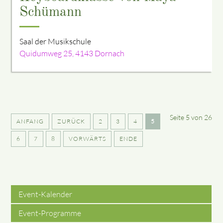
Schümann
Saal der Musikschule
Quidumweg 25, 4143 Dornach
Seite 5 von 26
ANFANG
ZURÜCK
2
3
4
5
6
7
8
VORWÄRTS
ENDE
Event-Kalender
Event-Programme