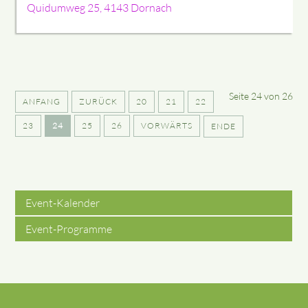
Quidumweg 25, 4143 Dornach
Seite 24 von 26
ANFANG
ZURÜCK
20
21
22
23
24
25
26
VORWÄRTS
ENDE
Event-Kalender
Event-Programme