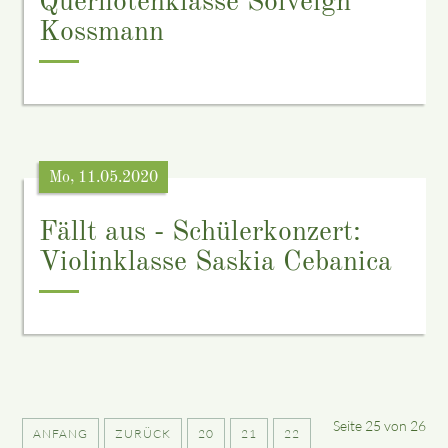
Querflötenklasse Solveigh
Kossmann
Mo, 11.05.2020
Fällt aus - Schülerkonzert:
Violinklasse Saskia Cebanica
Seite 25 von 26
ANFANG
ZURÜCK
20
21
22