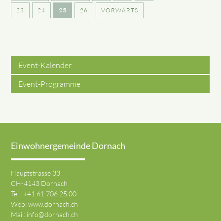
23
24
25
26
VORWÄRTS
Event-Kalender
Event-Programme
Einwohnergemeinde Dornach
Hauptstrasse 33
CH-4143 Dornach
Tel.:
+41 61 706 25 00
Web:
www.dornach.ch
Mail:
info@dornach.ch